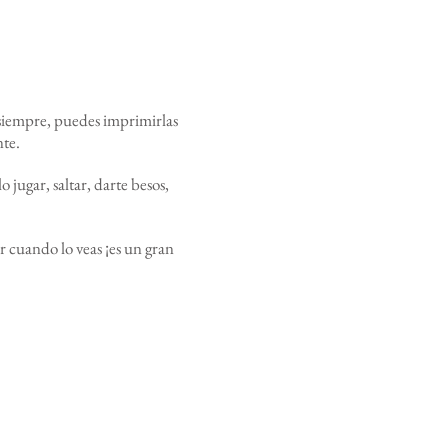
siempre, puedes imprimirlas
nte.
 jugar, saltar, darte besos,
r cuando lo veas ¡es un gran