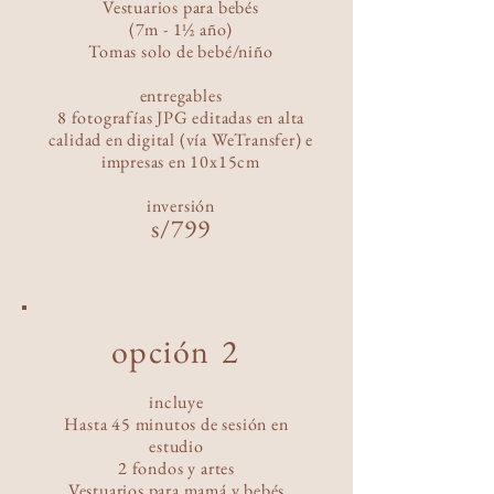
Vestuarios para bebés
(7m - 1½ año)
Tomas solo de bebé/niño
entr
egables
8
fotografías JPG editadas en alta
calidad en digital (vía WeTransfer) e
impresas
en 10x15cm
inversió
n
s/
799
opción
2
incluye
Hasta 45 minutos de sesión en
estudio
2 fondos y ar
tes
Vestuarios para mamá y bebés