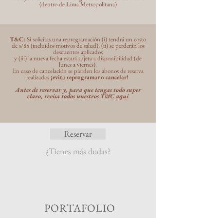
(dentro de Lima Metropolitana)
T&C:
Si solicitas una reprogramación (i) tendrá un costo
de s/85 (incluidos motivos de salud), (ii) se perderán los
descuentos aplicados
y (iii) la nueva fecha estará sujeta a disponibilidad (de
lunes a viernes).
En caso de cancelación se pierden los abonos de reserva
realizados
¡evita reprogramar o cancelar!
Antes de reservar y, para que tengas todo super
claro, revisa todos nuestros T&C
aquí
Reservar
¿Tienes más dudas?
PORTAFOLIO