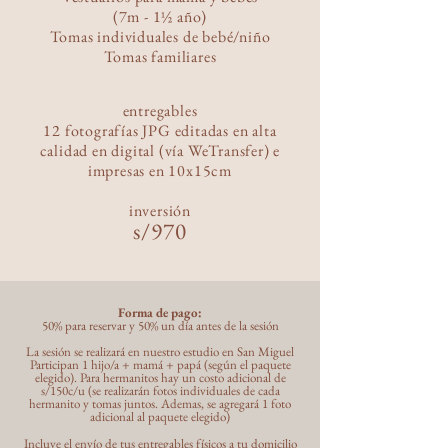
(7m - 1½ año)
Tomas individuales de bebé/niño
Tomas familiares
entregables
12 fotografías JPG editadas en alta
calidad en digital (vía WeTransfer) e
impresas
en 10x15cm
inversió
n
s/970
Forma de pago:
50% para reservar y 50% un día antes de la sesión
La sesión se realizará en nuestro estudio en San Miguel
Participan 1 hijo/a + mamá + papá (según el paquete
elegido). Para hermanitos hay un costo adicional de
s/150c/u (se realizarán fotos individuales de cada
hermanito y tomas juntos. Ademas, se agregará 1 foto
adicional al paquete elegido)
Incluye el envío de tus entregables físicos a tu domicilio