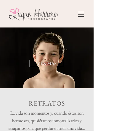
VER MÁS
RETRATOS
La vida son momentos y, cuando éstos son
hermosos, quisiéramos inmortalizarlos y
atraparlos para que perduren toda una vida…