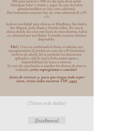
50% para reservar y 50% un día antes de la sesión
Participan bebé + mamá + papá. En caso de bebés
gemelos/mellizos no hay costo adicional.
Para hermanitos mayores hay un costo adicional de s/85
c/u
Incluye movilidad para clínicas en Miraflores, San Isidro,
San Miguel, Jesús María y Pueblo Libre. En caso la
clínica donde des a luz esté fuera de estos distritos, habrá
un adicional por movilidad. Consulta nuestros distritos
disponibles.
T&C:
Una vez confirmada la fecha, si solicitas una
reprogramación (i) tendrá un costo de s/85 (incluidos
motivos de salud), (ii) se perderán los descuentos
aplicados y (iii) la nueva fecha estará sujeta a
disponibilidad (de lunes a viernes).
En caso de cancelación se pierden los abonos de reserva
realizados
¡evita reprogramar o cancelar!
Antes de reservar y, para que tengas todo super
claro, revisa todos nuestros T&C
aquí
¿Tienes más dudas?
¡Escríbenos!