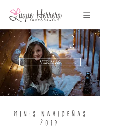
VER MÁS
MINIS NAVIDEÑA
S
2
019