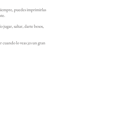
siempre, puedes imprimirlas
nte.
 jugar, saltar, darte besos,
r cuando lo veas ¡es un gran